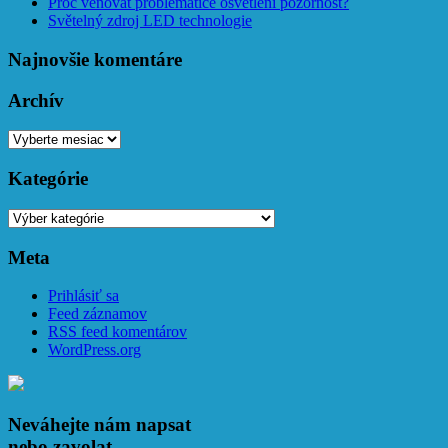
Proč věnovat problematice osvětlení pozornost?
Světelný zdroj LED technologie
Najnovšie komentáre
Archív
Archív
Kategórie
Kategórie
Meta
Prihlásiť sa
Feed záznamov
RSS feed komentárov
WordPress.org
Neváhejte nám napsat
nebo zavolat