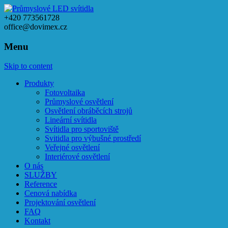
+420 773561728
office@dovimex.cz
Menu
Skip to content
Produkty
Fotovoltaika
Průmyslové osvětlení
Osvětlení obráběcích strojů
Lineární svítidla
Svítidla pro sportoviště
Svitidla pro výbušné prostředí
Veřejné osvětlení
Interiérové osvětlení
O nás
SLUŽBY
Reference
Cenová nabídka
Projektování osvětlení
FAQ
Kontakt