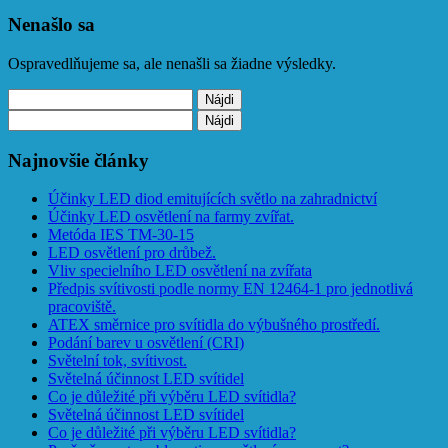
Nenašlo sa
Ospravedlňujeme sa, ale nenašli sa žiadne výsledky.
Hľadať:
Hľadať:
Najnovšie články
Účinky LED diod emitujících světlo na zahradnictví
Účinky LED osvětlení na farmy zvířat.
Metóda IES TM-30-15
LED osvětlení pro drůbež.
Vliv specielního LED osvětlení na zvířata
Předpis svítivosti podle normy EN 12464-1 pro jednotlivá
pracoviště.
ATEX směrnice pro svítidla do výbušného prostředí.
Podání barev u osvětlení (CRI)
Světelní tok, svítivost.
Světelná účinnost LED svítidel
Co je důležité při výběru LED svítidla?
Světelná účinnost LED svítidel
Co je důležité při výběru LED svítidla?