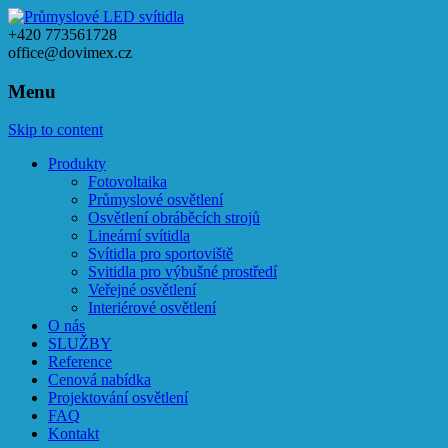
+420 773561728
office@dovimex.cz
Menu
Skip to content
Produkty
Fotovoltaika
Průmyslové osvětlení
Osvětlení obráběcích strojů
Lineární svítidla
Svítidla pro sportoviště
Svitidla pro výbušné prostředí
Veřejné osvětlení
Interiérové osvětlení
O nás
SLUŽBY
Reference
Cenová nabídka
Projektování osvětlení
FAQ
Kontakt