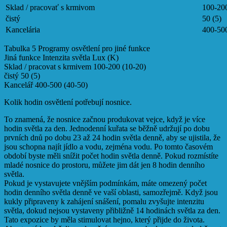
Sklad / pracovať s krmivom
100-200
čistý
50 (5)
Kancelária
400-500
Tabulka 5 Programy osvětlení pro jiné funkce
Jiná funkce Intenzita světla Lux (K)
Sklad / pracovat s krmivem 100-200 (10-20)
čistý 50 (5)
Kancelář 400-500 (40-50)
Kolik hodin osvětlení potřebují nosnice.
To znamená, že nosnice začnou produkovat vejce, když je více
hodin světla za den. Jednodenní kuřata se běžně udržují po dobu
prvních dnů po dobu 23 až 24 hodin světla denně, aby se ujistila, že
jsou schopna najít jídlo a vodu, zejména vodu. Po tomto časovém
období byste měli snížit počet hodin světla denně. Pokud rozmístíte
mladé nosnice do prostoru, můžete jim dát jen 8 hodin denního
světla.
Pokud je vystavujete vnějším podmínkám, máte omezený počet
hodin denního světla denně ve vaší oblasti, samozřejmě. Když jsou
kukly připraveny k zahájení snášení, pomalu zvyšujte intenzitu
světla, dokud nejsou vystaveny přibližně 14 hodinách světla za den.
Tato expozice by měla stimulovat hejno, který přijde do života.