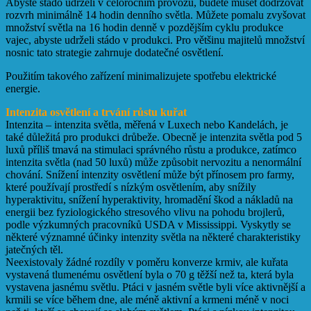
Abyste stádo udrželi v celoročním provozu, budete muset dodržovat
rozvrh minimálně 14 hodin denního světla. Můžete pomalu zvyšovat
množství světla na 16 hodin denně v pozdějším cyklu produkce
vajec, abyste udrželi stádo v produkci. Pro většinu majitelů množství
nosnic tato strategie zahrnuje dodatečné osvětlení.
Použitím takového zařízení minimalizujete spotřebu elektrické
energie.
Intenzita osvětlení a trvání růstu kuřat
Intenzita – intenzita světla, měřená v Luxech nebo Kandelách, je
také důležitá pro produkci drůbeže. Obecně je intenzita světla pod 5
luxů příliš tmavá na stimulaci správného růstu a produkce, zatímco
intenzita světla (nad 50 luxů) může způsobit nervozitu a nenormální
chování. Snížení intenzity osvětlení může být přínosem pro farmy,
které používají prostředí s nízkým osvětlením, aby snížily
hyperaktivitu, snížení hyperaktivity, hromadění škod a nákladů na
energii bez fyziologického stresového vlivu na pohodu brojlerů,
podle výzkumných pracovníků USDA v Mississippi. Vyskytly se
některé významné účinky intenzity světla na některé charakteristiky
jatečných těl.
Neexistovaly žádné rozdíly v poměru konverze krmiv, ale kuřata
vystavená tlumenému osvětlení byla o 70 g těžší než ta, která byla
vystavena jasnému světlu. Ptáci v jasném světle byli více aktivnější a
krmili se více během dne, ale méně aktivní a krmeni méně v noci