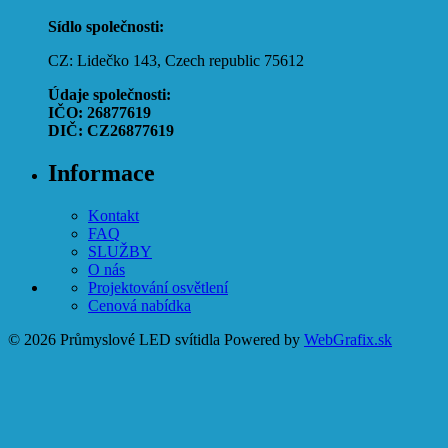
Sídlo společnosti:
CZ: Lidečko 143, Czech republic 75612
Údaje společnosti:
IČO: 26877619
DIČ: CZ26877619
Informace
Kontakt
FAQ
SLUŽBY
O nás
Projektování osvětlení
Cenová nabídka
© 2026 Průmyslové LED svítidla
Powered by
WebGrafix.sk