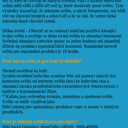
než ti, kteří se chovají se slabým světlem. Ptáci s nízkou intenzitou
světla měli větší a těžší oči než ty, které dostávaly jasné světlo. Tyto
výsledky naznačují, že intenzita světla, a nikoli fotoperioda, má větší
vliv na chování brojlerů a zdraví očí a že se zdá, že velmi nízká
intenzita tlumí chování rytmů.
Délka trvání – Obecně se na rostoucí mláďata používá klesající
trvání světla a zvyšuje se doba trvání světla ke stimulaci hmotnosti.
Světelná stimulace (obvykle pouze za jednu hodinu) má okamžitý
účinek na produkci reprodukčních hormonů. Standardní úroveň
světla pro maximální produkci je 16 hodin.
Proč barva světla je pro kuře je důležitá?
Shrnutí osvětlení na kuře
Systém osvětlení kuřecího systému Win má pomoci zdravě růst
kontrolou světla od intenzity světla (lux) ke kuřecímu oku a
stimulací mozku prostřednictvím extraretinových fotoreceptorů v
epifýze a hypotalamické žláze.
* Kuřata jsou ovlivněna trváním, intenzitou a spektrem světla.
Světlo se může využívat jako
řídící nástroj pro optimalizaci produkce vajec u nosnic v různých
prostředích.
Proč je důležitá světlá barva pro kuře?
Bílá barva (simulace slunečního záření): 3000-4000K