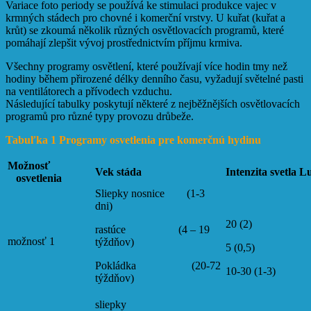
Variace foto periody se používá ke stimulaci produkce vajec v
krmných stádech pro chovné i komerční vrstvy. U kuřat (kuřat a
krůt) se zkoumá několik různých osvětlovacích programů, které
pomáhají zlepšit vývoj prostřednictvím příjmu krmiva.
Všechny programy osvětlení, které používají více hodin tmy než
hodiny během přirozené délky denního času, vyžadují světelné pasti
na ventilátorech a přívodech vzduchu.
Následující tabulky poskytují některé z nejběžnějších osvětlovacích
programů pro různé typy provozu drůbeže.
Tabuľka 1 Programy osvetlenia pre komerčnú hydinu
Možnosť
Vek stáda
Intenzita svetla L
osvetlenia
Sliepky nosnice (1-3
dni)
20 (2)
rastúce (4 – 19
možnosť 1
týždňov)
5 (0,5)
Pokládka (20-72
10-30 (1-3)
týždňov)
sliepky