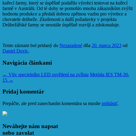
kuřecí farmy, který se úspěšně podařilo výrobci testovat na kuřecí
farmě v Austrálii. Od té doby se pomohlo mnoha zákazníkům zvýšit
hodnotu produkce a předali dobrou zpětnou vazbu pro výrobce a
chovatele drůbeže. Zkušenosti a další požadavky v projektu
Drůbežářské farmy se neustále úspěšně rozvíjí a zdokonaluje.
Tento záznam bol pridaný do
Nezaradené
dňa
20. marca 2023
od
Daniel Dovic
.
Navigácia článkami
←
Vliv specielního LED osvětlení na zvířata
Metóda IES TM-30-
15
→
Pridaj komentár
Prepáčte, ale pred zanechaním komentára sa musíte
prihlásiť
.
Neváhejte nám napsat
nebo zavolat