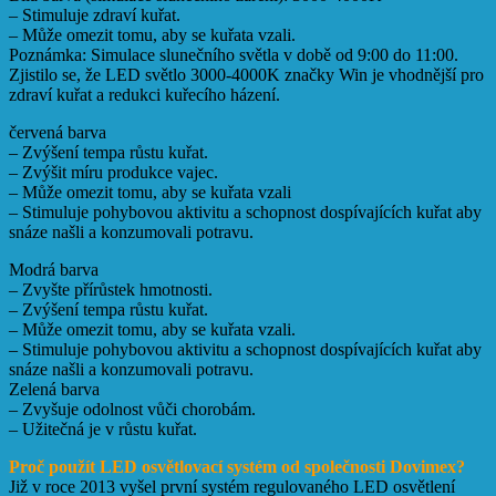
– Stimuluje zdraví kuřat.
– Může omezit tomu, aby se kuřata vzali.
Poznámka: Simulace slunečního světla v době od 9:00 do 11:00.
Zjistilo se, že LED světlo 3000-4000K značky Win je vhodnější pro
zdraví kuřat a redukci kuřecího házení.
červená barva
– Zvýšení tempa růstu kuřat.
– Zvýšit míru produkce vajec.
– Může omezit tomu, aby se kuřata vzali
– Stimuluje pohybovou aktivitu a schopnost dospívajících kuřat aby
snáze našli a konzumovali potravu.
Modrá barva
– Zvyšte přírůstek hmotnosti.
– Zvýšení tempa růstu kuřat.
– Může omezit tomu, aby se kuřata vzali.
– Stimuluje pohybovou aktivitu a schopnost dospívajících kuřat aby
snáze našli a konzumovali potravu.
Zelená barva
– Zvyšuje odolnost vůči chorobám.
– Užitečná je v růstu kuřat.
Proč použít LED osvětlovací systém od společnosti Dovimex?
Již v roce 2013 vyšel první systém regulovaného LED osvětlení