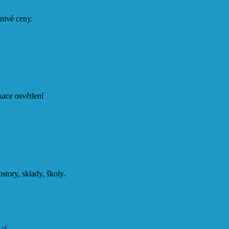
znivé ceny.
kace osvětlení
tory, sklady, školy.