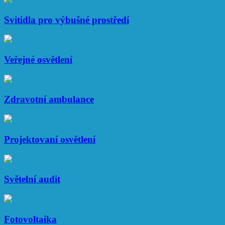
Svitidla pro výbušné prostředí
Veřejné osvětlení
Zdravotní ambulance
Projektovaní osvětlení
Světelní audit
Fotovoltaika