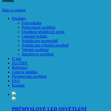
Menu
Skip to content
Produkty
Fotovoltaika
Průmyslové osvětlení
Osvětlení obráběcích strojů
Lineární svítidla
Svítidla pro sportoviště
Svitidla pro výbušné prostředí
Veřejné osvětlení
Interiérové osvětlení
O nás
SLUŽBY
Reference
Cenová nabídka
Projektování osvětlení
FAQ
Kontakt
PRŮMYSLOVÉ LED OSVĚTLENÍ