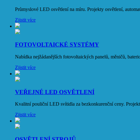
Průmyslové LED osvětlení na míru. Projekty osvětlení, automati
Zjistit více
FOTOVOLTAICKÉ SYSTÉMY
Nabídka nejžádanějších fotovoltaických panelů, měničů, baterio
Zjistit více
VEŘEJNÉ LED OSVĚTLENÍ
Kvalitní pouliční LED svítidla za bezkonkurenční ceny. Projekt
Zjistit více
OSVĚTLENÍ STROJŮ