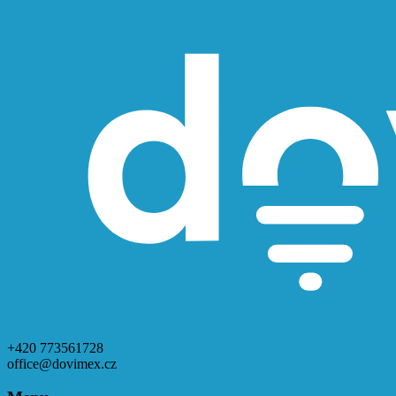
+420 773561728
office@dovimex.cz