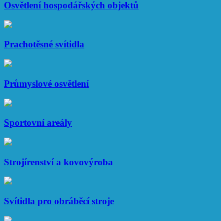
Osvětlení hospodářských objektů
Prachotěsné svítidla
Průmyslové osvětlení
Sportovní areály
Strojírenství a kovovýroba
Svítidla pro obráběcí stroje