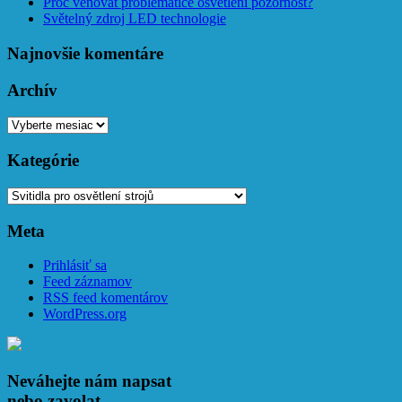
Proč věnovat problematice osvětlení pozornost?
Světelný zdroj LED technologie
Najnovšie komentáre
Archív
Archív
Kategórie
Kategórie
Meta
Prihlásiť sa
Feed záznamov
RSS feed komentárov
WordPress.org
Neváhejte nám napsat
nebo zavolat