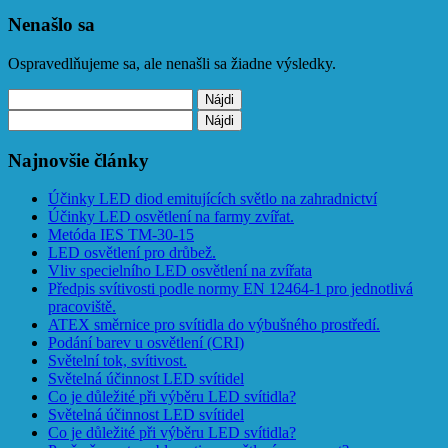
Nenašlo sa
Ospravedlňujeme sa, ale nenašli sa žiadne výsledky.
Hľadať:
Hľadať:
Najnovšie články
Účinky LED diod emitujících světlo na zahradnictví
Účinky LED osvětlení na farmy zvířat.
Metóda IES TM-30-15
LED osvětlení pro drůbež.
Vliv specielního LED osvětlení na zvířata
Předpis svítivosti podle normy EN 12464-1 pro jednotlivá
pracoviště.
ATEX směrnice pro svítidla do výbušného prostředí.
Podání barev u osvětlení (CRI)
Světelní tok, svítivost.
Světelná účinnost LED svítidel
Co je důležité při výběru LED svítidla?
Světelná účinnost LED svítidel
Co je důležité při výběru LED svítidla?