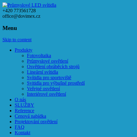
+420 773561728
office@dovimex.cz
Menu
Skip to content
Produkty
Fotovoltaika
Průmyslové osvětlení
Osvětlení obráběcích strojů
Lineární svítidla
Svítidla pro sportoviště
Svitidla pro výbušné prostředí
Veřejné osvětlení
Interiérové osvětlení
O nás
SLUŽBY
Reference
Cenová nabídka
Projektování osvětlení
FAQ
Kontakt