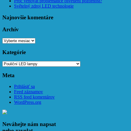
Proč věnovat problematice osvětlení pozornost?
Světelný zdroj LED technologie
Najnovšie komentáre
Archív
Archív
Kategórie
Kategórie
Meta
Prihlásiť sa
Feed záznamov
RSS feed komentárov
WordPress.org
Neváhejte nám napsat
nebo zavolat