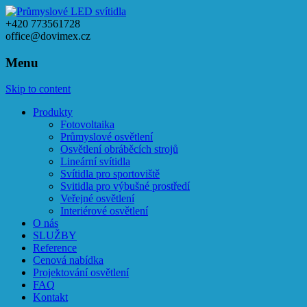
+420 773561728
office@dovimex.cz
Menu
Skip to content
Produkty
Fotovoltaika
Průmyslové osvětlení
Osvětlení obráběcích strojů
Lineární svítidla
Svítidla pro sportoviště
Svitidla pro výbušné prostředí
Veřejné osvětlení
Interiérové osvětlení
O nás
SLUŽBY
Reference
Cenová nabídka
Projektování osvětlení
FAQ
Kontakt