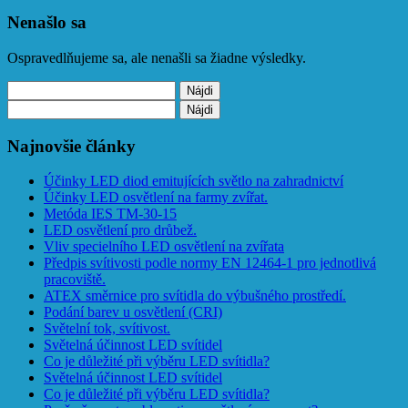
Nenašlo sa
Ospravedlňujeme sa, ale nenašli sa žiadne výsledky.
Hľadať:
Hľadať:
Najnovšie články
Účinky LED diod emitujících světlo na zahradnictví
Účinky LED osvětlení na farmy zvířat.
Metóda IES TM-30-15
LED osvětlení pro drůbež.
Vliv specielního LED osvětlení na zvířata
Předpis svítivosti podle normy EN 12464-1 pro jednotlivá
pracoviště.
ATEX směrnice pro svítidla do výbušného prostředí.
Podání barev u osvětlení (CRI)
Světelní tok, svítivost.
Světelná účinnost LED svítidel
Co je důležité při výběru LED svítidla?
Světelná účinnost LED svítidel
Co je důležité při výběru LED svítidla?