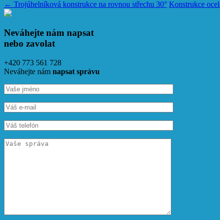
←
Trojúhelníková konstrukce na rovnou střechu 30°
Konstrukce ocel
Neváhejte nám napsat
nebo zavolat
+420 773 561 728
Neváhejte nám
napsat správu