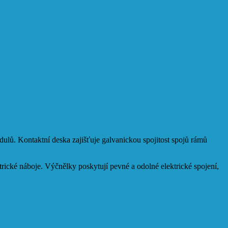
ulů. Kontaktní deska zajišťuje galvanickou spojitost spojů rámů
trické náboje. Výčnělky poskytují pevné a odolné elektrické spojení,