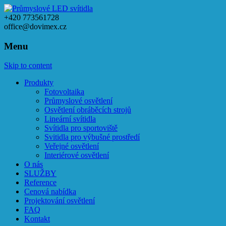
+420 773561728
office@dovimex.cz
Menu
Skip to content
Produkty
Fotovoltaika
Průmyslové osvětlení
Osvětlení obráběcích strojů
Lineární svítidla
Svítidla pro sportoviště
Svitidla pro výbušné prostředí
Veřejné osvětlení
Interiérové osvětlení
O nás
SLUŽBY
Reference
Cenová nabídka
Projektování osvětlení
FAQ
Kontakt