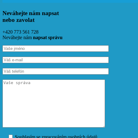
Neváhejte nám napsat
nebo zavolat
+420 773 561 728
Neváhejte nám
napsat správu
Souhlasím se zpracováním osobních údajů