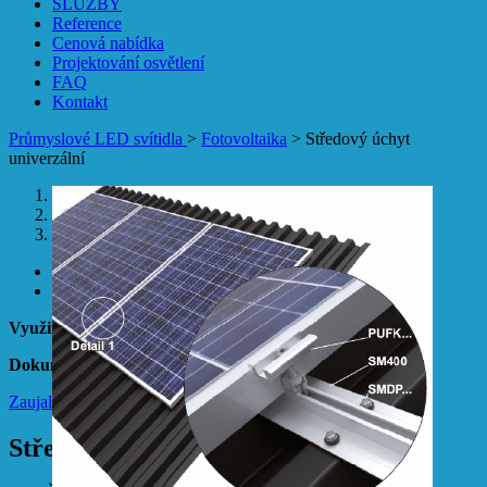
SLUŽBY
Reference
Cenová nabídka
Projektování osvětlení
FAQ
Kontakt
Průmyslové LED svítidla
>
Fotovoltaika
>
Středový úchyt
univerzální
1
2
3
Previous
Next
Využití
Dokumenty
Zaujal vás produkt?
Kontaktujte nás
Středový úchyt univerzální