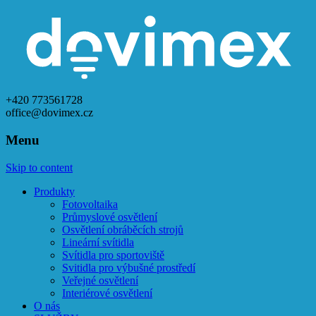
+420 773561728
office@dovimex.cz
Menu
Skip to content
Produkty
Fotovoltaika
Průmyslové osvětlení
Osvětlení obráběcích strojů
Lineární svítidla
Svítidla pro sportoviště
Svitidla pro výbušné prostředí
Veřejné osvětlení
Interiérové osvětlení
O nás