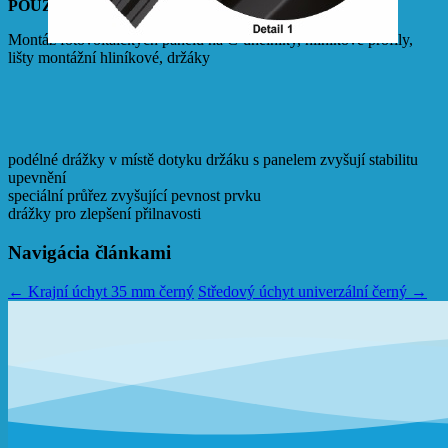
POUŽITÍ
Montáž fotovoltaických panelů na C-úhelníky, hliníkové profily,
lišty montážní hliníkové, držáky
podélné drážky v místě dotyku držáku s panelem zvyšují stabilitu
upevnění
speciální průřez zvyšující pevnost prvku
drážky pro zlepšení přilnavosti
Navigácia článkami
←
Krajní úchyt 35 mm černý
Středový úchyt univerzální černý
→