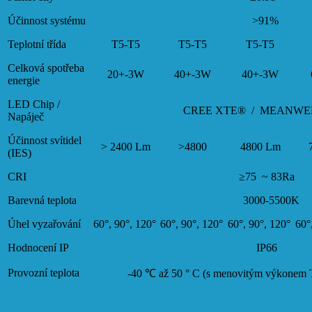
Účinnost systému
>91%
Teplotní třída
T5-T5
T5-T5
T5-T5
Celková spotřeba
20+-3W
40+-3W
40+-3W
energie
LED Chip /
CREE XTE® / MEANWE
Napáječ
Účinnost svítidel
> 2400 Lm
>4800
4800 Lm
(IES)
CRI
≥75 ~ 83Ra
Barevná teplota
3000-5500K
Úhel vyzařování
60°, 90°, 120°
60°, 90°, 120°
60°, 90°, 120°
60°
Hodnocení IP
IP66
Provozní teplota
-40 ℃ až 50 ° C (s menovitým výkonem T