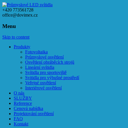
+420 773561728
office@dovimex.cz
Menu
Skip to content
Produkty
Fotovoltaika
Průmyslové osvětlení
Osvětlení obráběcích strojů
Lineární svítidla
Svítidla pro sportoviště
Svitidla pro výbušné prostředí
Veřejné osvětlení
Interiérové osvětlení
O nás
SLUŽBY
Reference
Cenová nabídka
Projektování osvětlení
FAQ
Kontakt