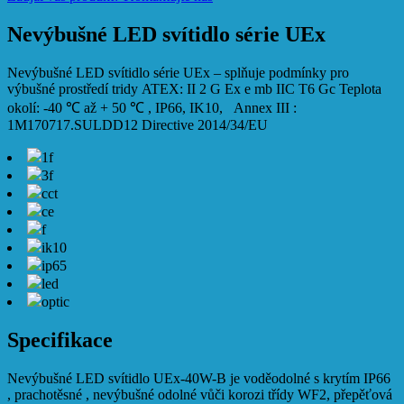
Nevýbušné LED svítidlo série UEx
Nevýbušné LED svítidlo série UEx – splňuje podmínky pro
výbušné prostředí tridy ATEX: II 2 G Ex e mb IIC T6 Gc
Teplota
okolí: -40
℃
až + 50
℃
, IP66, IK10, Annex III :
1M170717.SULDD12 Directive 2014/34/EU
1f
3f
cct
ce
f
ik10
ip65
led
optic
Specifikace
Nevýbušné LED svítidlo UEx-40W-B je voděodolné s krytím IP66
, prachotěsné , nevýbušné odolné vůči korozi třídy WF2, přepěťová