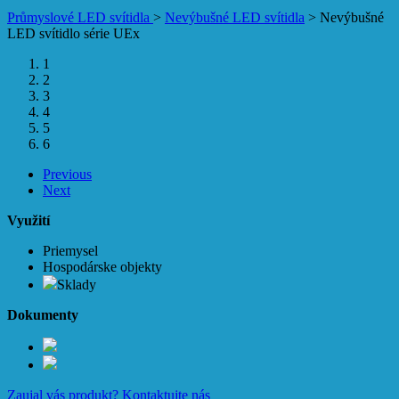
Průmyslové LED svítidla
>
Nevýbušné LED svítidla
>
Nevýbušné
LED svítidlo série UEx
1
2
3
4
5
6
Previous
Next
Využití
Priemysel
Hospodárske objekty
Sklady
Dokumenty
Zaujal vás produkt?
Kontaktujte nás