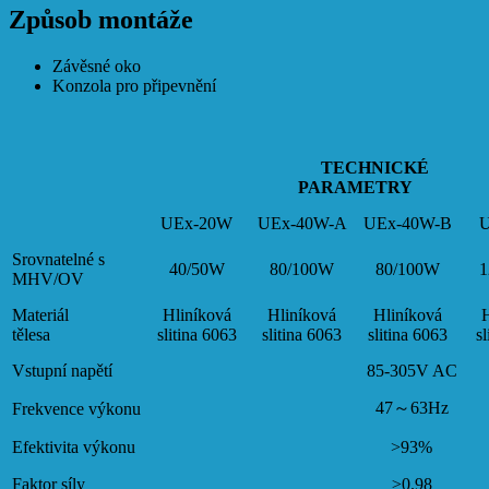
Způsob montáže
Závěsné oko
Konzola pro připevnění
TECHNICKÉ
PARAMETRY
UEx-20W
UEx-40W-A
UEx-40W-B
Srovnatelné s
40/50W
80/100W
80/100W
1
MHV/OV
Materiál
Hliníková
Hliníková
Hliníková
H
tělesa
slitina 6063
slitina 6063
slitina 6063
sl
Vstupní napětí
85-305V AC
47～63Hz
Frekvence výkonu
Efektivita výkonu
>93%
Faktor síly
≥0.98