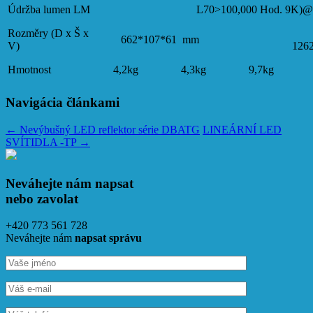
Údržba lumen LM
L70>100,000 Hod. 9K)
Rozměry (D x Š x
662*107*61 mm
V)
126
Hmotnost
4,2kg
4,3kg
9,7kg
Navigácia článkami
←
Nevýbušný LED reflektor série DBATG
LINEÁRNÍ LED
SVÍTIDLA -TP
→
Neváhejte nám napsat
nebo zavolat
+420 773 561 728
Neváhejte nám
napsat správu