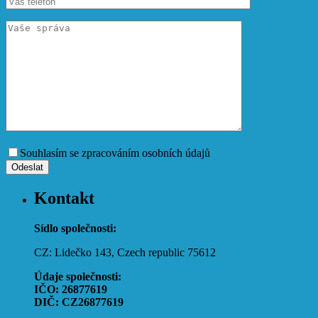
Souhlasím se zpracováním osobních údajů
Kontakt
Sídlo společnosti:
CZ: Lidečko 143, Czech republic 75612
Údaje společnosti:
IČO: 26877619
DIČ: CZ26877619