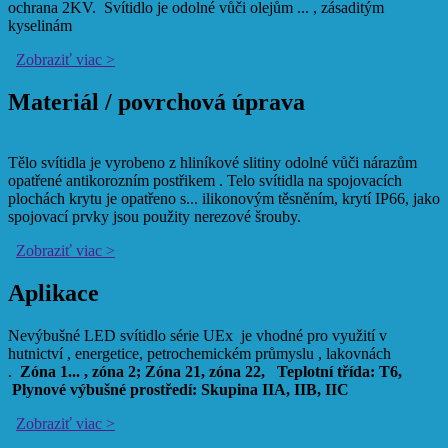
ochrana 2KV. Svítidlo je odolné vůči olejům
...
, zásaditým
kyselinám
Zobraziť viac >
Materiál / povrchová úprava
Tělo svítidla je vyrobeno z hliníkové slitiny odolné vůči nárazům
opatřené antikorozním postřikem . Telo svítidla na spojovacích
plochách krytu je opatřeno s
...
ilikonovým těsněním, krytí IP66, jako
spojovací prvky jsou použity nerezové šrouby.
Zobraziť viac >
Aplikace
Nevýbušné LED svítidlo série UEx je vhodné pro využití v
hutnictví , energetice, petrochemickém průmyslu , lakovnách
.
Zóna 1
...
, zóna 2; Zóna 21, zóna 22,
Teplotní třída: T6,
Plynové výbušné prostředí: Skupina IIA, IIB, IIC
Zobraziť viac >