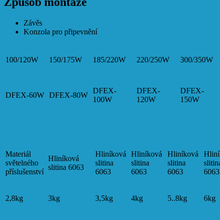
Způsob montáže
Závěs
Konzola pro připevnění
100/120W
150/175W
185/220W
220/250W
300/350W
DFEX-
DFEX-
DFEX-
DFEX-60W
DFEX-80W
100W
120W
150W
Materiál
Hliníková
Hliníková
Hliníková
Hlin
Hliníková
světelného
slitina
slitina
slitina
slitin
slitina 6063
příslušenství
6063
6063
6063
6063
2,8kg
3kg
3,5kg
4kg
5..8kg
6kg