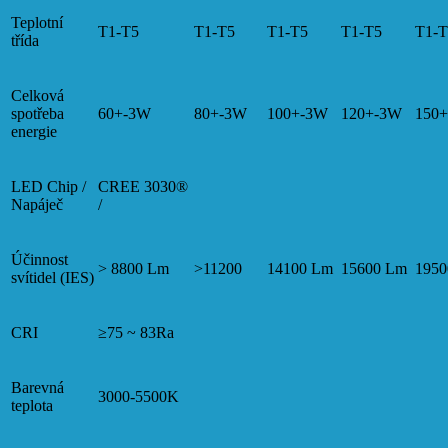
Teplotní
T1-T5
T1-T5
T1-T5
T1-T5
T1-T
třída
Celková
spotřeba
60+-3W
80+-3W
100+-3W
120+-3W
150
energie
LED Chip /
CREE 3030®
Napáječ
/
Účinnost
> 8800 Lm
>11200
14100 Lm
15600 Lm
1950
svítidel (IES)
CRI
≥75 ~ 83Ra
Barevná
3000-5500K
teplota