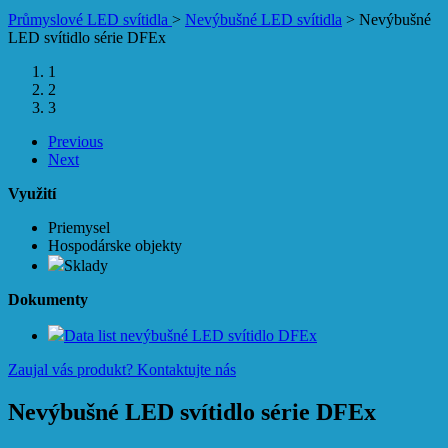
Průmyslové LED svítidla
>
Nevýbušné LED svítidla
>
Nevýbušné
LED svítidlo série DFEx
1
2
3
Previous
Next
Využití
Priemysel
Hospodárske objekty
Sklady
Dokumenty
Data list nevýbušné LED svítidlo DFEx
Zaujal vás produkt?
Kontaktujte nás
Nevýbušné LED svítidlo série DFEx