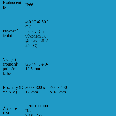
Hodnocení
IP66
IP
-40
℃
až 50 °
C (s
Provozní
menovitým
teplota
výkonem T6
@ maximálně
25 ° C)
Vstupní
šroubení/
G3 / 4 '' / φ 9-
průměr
12,5 mm
kabelu
Rozměry (D
300 x 300 x
400 x 400
x Š x V)
175mm
x 185mm
L70>100,000
Životnost
Hod.
LM
9K)@25°C