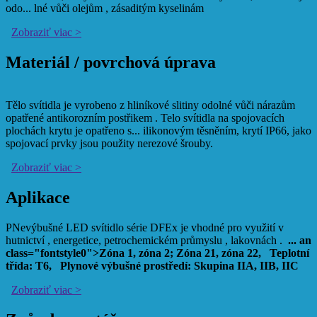
odo
...
lné vůči olejům , zásaditým kyselinám
Zobraziť viac >
Materiál / povrchová úprava
Tělo svítidla je vyrobeno z hliníkové slitiny odolné vůči nárazům
opatřené antikorozním postřikem . Telo svítidla na spojovacích
plochách krytu je opatřeno s
...
ilikonovým těsněním, krytí IP66, jako
spojovací prvky jsou použity nerezové šrouby.
Zobraziť viac >
Aplikace
P
Nevýbušné LED svítidlo série DFEx
je vhodné pro využití v
hutnictví , energetice, petrochemickém průmyslu , lakovnách .
...
an
class="fontstyle0">Zóna 1, zóna 2; Zóna 21, zóna 22,
Teplotní
třída: T6,
Plynové výbušné prostředí: Skupina IIA, IIB, IIC
Zobraziť viac >