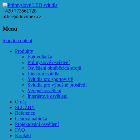
+420 773561728
office@dovimex.cz
Menu
Skip to content
Produkty
Fotovoltaika
Průmyslové osvětlení
Osvětlení obráběcích strojů
Lineární svítidla
Svítidla pro sportoviště
Svitidla pro výbušné prostředí
Veřejné osvětlení
Interiérové osvětlení
O nás
SLUŽBY
Reference
Cenová nabídka
Projektování osvětlení
FAQ
Kontakt