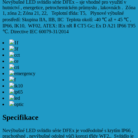
Nevýbušné LED svítidlo série DFEx – sje vhodné pro využití v
hutnictví , energetice, petrochemickém průmyslu , lakovnách . Zóna
1, zóna 2; Zóna 21, 22, Teplotní třída: T5, Plynové výbušné
prostředí: Skupina IIA, IIB, IIC
Teplota okolí: -40
℃
až + 45
℃
,
IP66, IK10, WF02,
ATEX: I
Ex nR Ⅱ CT5 Gc;
Ex D A21 IP66 T95
℃.
Directive
IEC 60079-31/2014
1f
3f
cct
ce
cri
emergency
f
ik10
ip65
led
optic
Specifikace
Nevýbušné LED svítidlo série DFEx
je voděodolné s krytím IP66 ,
prachotěsné , nevýbušné odolné vůči korozi třídy WF2,. Svítidlo je