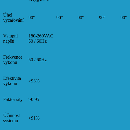
Úhel
90°
90°
90°
90°
90°
vyzařování
Vstupní
180-260VAC
napětí
50 / 60Hz
Frekvence
50 / 60Hz
výkonu
Efektivita
>93%
výkonu
Faktor síly
≥0.95
Účinnost
>91%
systému