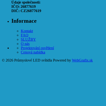
Údaje společnosti:
IČO: 26877619
DIČ: CZ26877619
Informace
Kontakt
FAQ
SLUŽBY
O nás
Projektování osvětlení
Cenová nabídka
© 2026 Průmyslové LED svítidla
Powered by
WebGrafix.sk