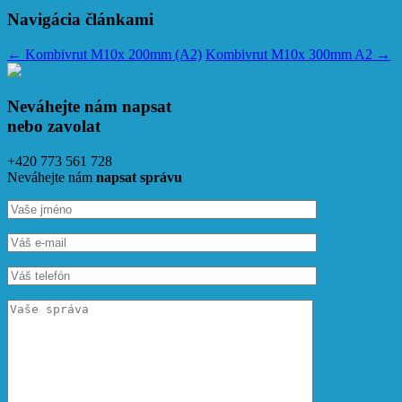
Navigácia článkami
←
Kombivrut M10x 200mm (A2)
Kombivrut M10x 300mm A2
→
Neváhejte nám napsat
nebo zavolat
+420 773 561 728
Neváhejte nám
napsat správu