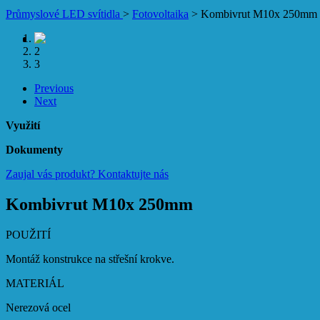
Průmyslové LED svítidla
>
Fotovoltaika
>
Kombivrut M10x 250mm
1
2
3
Previous
Next
Využití
Dokumenty
Zaujal vás produkt?
Kontaktujte nás
Kombivrut M10x 250mm
POUŽITÍ
Montáž konstrukce na střešní krokve.
MATERIÁL
Nerezová ocel