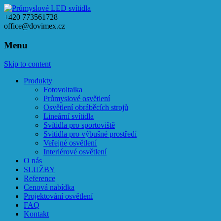
+420 773561728
office@dovimex.cz
Menu
Skip to content
Produkty
Fotovoltaika
Průmyslové osvětlení
Osvětlení obráběcích strojů
Lineární svítidla
Svítidla pro sportoviště
Svitidla pro výbušné prostředí
Veřejné osvětlení
Interiérové osvětlení
O nás
SLUŽBY
Reference
Cenová nabídka
Projektování osvětlení
FAQ
Kontakt