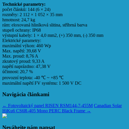
Technické parametry:
počet článků: 144 (6 × 24)
rozměry: 2 112 × 1 052 × 35 mm
hmotnost: 24,7 kg
rám: eloxovaná hliníková slitina, stříbrná barva
stupeň ochrany: IP68
výstupní kabely: 1 × 4,0 mm2, (+) 350 mm, (-) 350 mm
Elektrické parametry:
maximální výkon: 460 Wp
Max. napětí: 39,68 V
Max. proud: 8,76 A
zkratový proud: 9,33 A
napětí naprázdno: 47,38 V
účinnost: 20,7 %
provozní teplota: -40 ℃ ~ +85 ℃
maximální napětí FV systému: 1 500 V DC
Navigácia článkami
←
Fotovoltaický panel RISEN RSM144-7-455M
Canadian Solar
HiKu6 CS6R-405 Mono PERC Black Frame
→
Neváhejte nám napsat