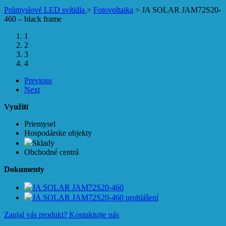
Průmyslové LED svítidla
>
Fotovoltaika
>
JA SOLAR JAM72S20-
460 – black frame
1
2
3
4
Previous
Next
Využití
Priemysel
Hospodárske objekty
Sklady
Obchodné centrá
Dokumenty
JA SOLAR JAM72S20-460
JA SOLAR JAM72S20-460 prohlášení
Zaujal vás produkt?
Kontaktujte nás