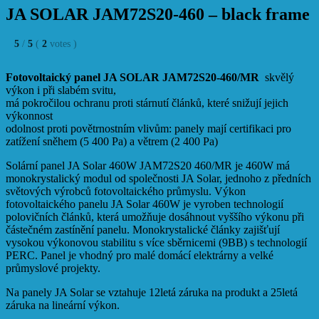
JA SOLAR JAM72S20-460 – black frame
5
/
5
(
2
votes
)
Fotovoltaický panel JA SOLAR JAM72S20-460/MR
skvělý
výkon i při slabém svitu,
má pokročilou ochranu proti stárnutí článků, které snižují jejich
výkonnost
odolnost proti povětrnostním vlivům: panely mají certifikaci pro
zatížení sněhem (5 400 Pa) a větrem (2 400 Pa)
Solární panel JA Solar 460W JAM72S20 460/MR je 460W má
monokrystalický modul od společnosti JA Solar, jednoho z předních
světových výrobců fotovoltaického průmyslu. Výkon
fotovoltaického panelu JA Solar 460W je vyroben technologií
polovičních článků, která umožňuje dosáhnout vyššího výkonu při
částečném zastínění panelu. Monokrystalické články zajišťují
vysokou výkonovou stabilitu s více sběrnicemi (9BB) s technologií
PERC. Panel je vhodný pro malé domácí elektrárny a velké
průmyslové projekty.
Na panely JA Solar se vztahuje 12letá záruka na produkt a 25letá
záruka na lineární výkon.