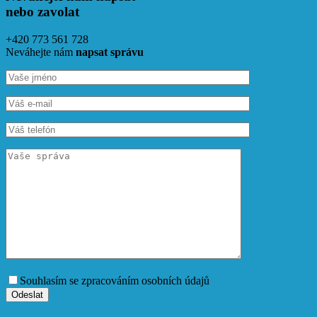
nebo zavolat
+420 773 561 728
Neváhejte nám
napsat správu
Souhlasím se zpracováním osobních údajů