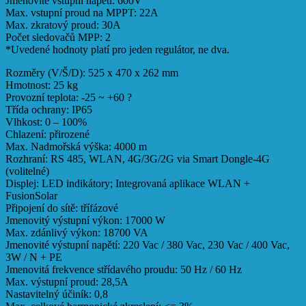
Jmenovité vstupní napětí: 600V
Max. vstupní proud na MPPT: 22A
Max. zkratový proud: 30A
Počet sledovačů MPP: 2
*Uvedené hodnoty platí pro jeden regulátor, ne dva.
Rozměry (V/Š/D): 525 x 470 x 262 mm
Hmotnost: 25 kg
Provozní teplota: -25 ~ +60 ?
Třída ochrany: IP65
Vlhkost: 0 – 100%
Chlazení: přirozené
Max. Nadmořská výška: 4000 m
Rozhraní: RS 485, WLAN, 4G/3G/2G via Smart Dongle-4G
(volitelné)
Displej: LED indikátory; Integrovaná aplikace WLAN +
FusionSolar
Připojení do sítě: třífázové
Jmenovitý výstupní výkon: 17000 W
Max. zdánlivý výkon: 18700 VA
Jmenovité výstupní napětí: 220 Vac / 380 Vac, 230 Vac / 400 Vac,
3W / N + PE
Jmenovitá frekvence střídavého proudu: 50 Hz / 60 Hz
Max. výstupní proud: 28,5A
Nastavitelný účiník: 0,8