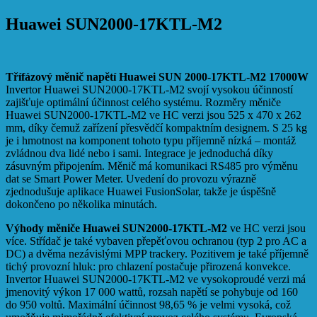
Huawei SUN2000-17KTL-M2
Třífázový měnič napětí Huawei SUN 2000-17KTL-M2 17000W
Invertor Huawei SUN2000-17KTL-M2 svojí vysokou účinností
zajišťuje optimální účinnost celého systému. Rozměry měniče
Huawei SUN2000-17KTL-M2 ve HC verzi jsou 525 x 470 x 262
mm, díky čemuž zařízení přesvědčí kompaktním designem. S 25 kg
je i hmotnost na komponent tohoto typu příjemně nízká – montáž
zvládnou dva lidé nebo i sami. Integrace je jednoduchá díky
zásuvným připojením. Měnič má komunikaci RS485 pro výměnu
dat se Smart Power Meter. Uvedení do provozu výrazně
zjednodušuje aplikace Huawei FusionSolar, takže je úspěšně
dokončeno po několika minutách.
Výhody měniče Huawei SUN2000-17KTL-M2
ve HC verzi jsou
více. Střídač je také vybaven přepěťovou ochranou (typ 2 pro AC a
DC) a dvěma nezávislými MPP trackery. Pozitivem je také příjemně
tichý provozní hluk: pro chlazení postačuje přirozená konvekce.
Invertor Huawei SUN2000-17KTL-M2 ve vysokoproudé verzi má
jmenovitý výkon 17 000 wattů, rozsah napětí se pohybuje od 160
do 950 voltů. Maximální účinnost 98,65 % je velmi vysoká, což