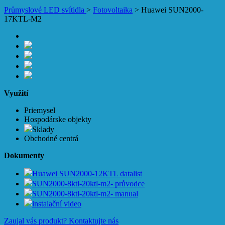
Průmyslové LED svítidla
>
Fotovoltaika
>
Huawei SUN2000-
17KTL-M2
Využití
Priemysel
Hospodárske objekty
Sklady
Obchodné centrá
Dokumenty
Huawei SUN2000-12KTL datalist
SUN2000-8ktl-20ktl-m2- průvodce
SUN2000-8ktl-20ktl-m2- manual
instalační video
Zaujal vás produkt?
Kontaktujte nás