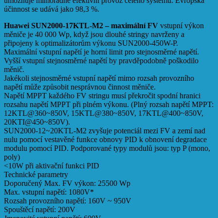
umožňuje mimořádně efektivní provoz celého systému. Evropská
účinnost se udává jako 98,3 %.
Huawei SUN2000-17KTL-M2 – maximální FV
vstupní výkon
měniče je 40 000 Wp, když jsou dlouhé stringy navrženy a
připojeny k optimalizátorům výkonu SUN2000-450W-P.
Maximální vstupní napětí je horní limit pro stejnosměrné napětí.
Vyšší vstupní stejnosměrné napětí by pravděpodobně poškodilo
měnič.
Jakékoli stejnosměrné vstupní napětí mimo rozsah provozního
napětí může způsobit nesprávnou činnost měniče.
Napětí MPPT každého FV stringu musí překročit spodní hranici
rozsahu napětí MPPT při plném výkonu. (Plný rozsah napětí MPPT:
12KTL@360~850V, 15KTL@380~850V, 17KTL@400~850V,
20KTI@450~850V).
SUN2000-12~20KTL-M2 zvyšuje potenciál mezi FV a zemí nad
nulu pomocí vestavěné funkce obnovy PID k obnovení degradace
modulu pomocí PID. Podporované typy modulů jsou: typ P (mono,
poly)
<10W při aktivační funkci PID
Technické parametry
Doporučený Max. FV výkon: 25500 Wp
Max. vstupní napětí: 1080V*
Rozsah provozního napětí: 160V ~ 950V
Spouštěcí napětí: 200V