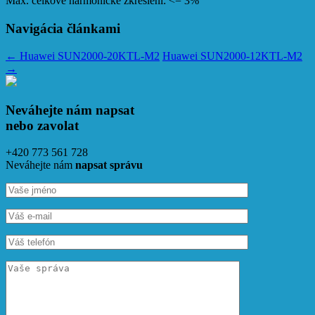
Max. celkové harmonické zkreslení: <= 3%
Navigácia článkami
←
Huawei SUN2000-20KTL-M2
Huawei SUN2000-12KTL-M2
→
Neváhejte nám napsat
nebo zavolat
+420 773 561 728
Neváhejte nám
napsat správu