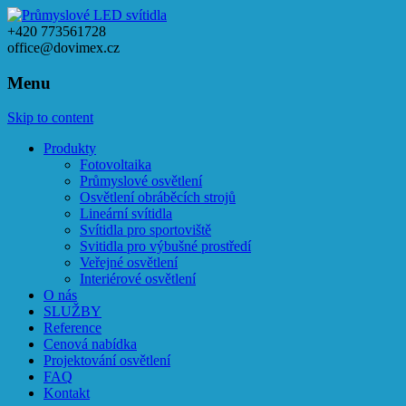
+420 773561728
office@dovimex.cz
Menu
Skip to content
Produkty
Fotovoltaika
Průmyslové osvětlení
Osvětlení obráběcích strojů
Lineární svítidla
Svítidla pro sportoviště
Svitidla pro výbušné prostředí
Veřejné osvětlení
Interiérové osvětlení
O nás
SLUŽBY
Reference
Cenová nabídka
Projektování osvětlení
FAQ
Kontakt