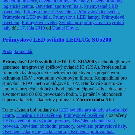
obchodní prostory
,
osvětlení průmyslové haly
,
Osvětlení sklady
logistické centra
,
Osvětlení sportovní hala
,
Priemyselné LED
osvetlenie
,
Priemyselné LED svietidlá
,
Průmyslová led světla
,
Průmyslová LED svítidla
,
Průmyslové LED lampy
,
Průmyslové
osvětlení
,
Průmyslové světlo
,
Svítidla pro průmyslové a výrobní
haly
dňa
17. júla 2019
od
Daniel Dovic
.
Průmyslové LED svítidlo LEDLUX SU5200
Pridaj komentár
Průmyslové LED svítidlo LEDLUX SU5200
s technologií nové
generace, integrovaný špičkový ovladač IC (USA).
Profesionální
fotometrický design s Fresnelovým objektivem, s přepěťovou
ochranou 10kV a vstupním výkonovým filtrem. Kompatibilní pro
stmívání TRIAC nebo analógové 0-10V. Hliníková konstrukce
lampy zabezpečuje dobrý odvod tepla od čipové sady a dosahuje
životnost nad 60 000 provozních hodin. Upatnění v obchodech,
supermarketech, skladech v průmyslu.
Záruční doba 5 let
Tento záznam bol pridaný do
LED svítidla pro sklady a logistické
centra
,
Lineární LED osvětlení
,
Průmyslové osvětlení
a označený
LED osvětlení pro výrobní provozy
,
Osvětlení chemických
provozů
,
Osvětlení obchodní prostory
,
osvětlení průmyslové haly
,
Osvětlení sklady logistické centra
,
Osvětlení sportovní hala
,