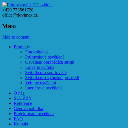
+420 773561728
office@dovimex.cz
Menu
Skip to content
Produkty
Fotovoltaika
Průmyslové osvětlení
Osvětlení obráběcích strojů
Lineární svítidla
Svítidla pro sportoviště
Svitidla pro výbušné prostředí
Veřejné osvětlení
Interiérové osvětlení
O nás
SLUŽBY
Reference
Cenová nabídka
Projektování osvětlení
FAQ
Kontakt