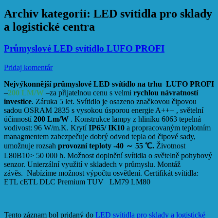
Archív kategorií:
LED svítidla pro sklady
a logistické centra
Průmyslové LED svítidlo LUFO PROFI
Pridaj komentár
Nejvýkonnější průmyslové LED svítidlo na trhu LUFO PROFI
–
200 LM/W
–za přijatelnou cenu s velmi
rychlou návratností
investice
. Záruka 5 let. Svítidlo je osazeno značkovou čipovou
sadou OSRAM 2835 s vysokou úsporou energie A+++ , světelní
účinností
200 Lm/W
. Konstrukce lampy z hliníku 6063 tepelná
vodivost: 96 W/m.K. Krytí
IP65/ IK10
a propracovaným teplotním
managmentem zabezpečuje dobrý odvod tepla od čipové sady,
umožnuje rozsah
provozní teploty -40 ～ 55 ℃.
Životnost
L80B10> 50 000 h. Možnost doplnění svítidla o světelně pohybový
senzor. Unierzální využití v skladech v průmyslu. Montáž
závěs. Nabízíme možnost výpočtu osvětlení. Certifikát svítidla:
ETL cETL DLC Premium TUV LM79 LM80
Tento záznam bol pridaný do
LED svítidla pro sklady a logistické