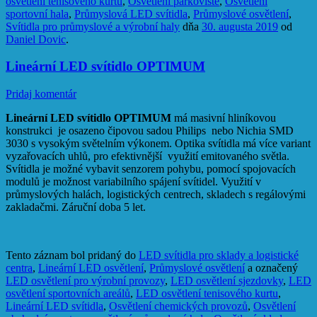
osvětlení tenisového kurtu
,
Osvětlení parkoviště
,
Osvětlení
sportovní hala
,
Průmyslová LED svítidla
,
Průmyslové osvětlení
,
Svítidla pro průmyslové a výrobní haly
dňa
30. augusta 2019
od
Daniel Dovic
.
Lineární LED svítidlo OPTIMUM
Pridaj komentár
Lineární LED svítidlo OPTIMUM
má masivní hliníkovou
konstrukci je osazeno čipovou sadou Philips nebo Nichia SMD
3030 s vysokým světelním výkonem. Optika svítidla má více variant
vyzařovacích uhlů, pro efektivnější využití emitovaného světla.
Svítidla je možné vybavit senzorem pohybu, pomocí spojovacích
modulů je možnost variabilního spájení svítidel. Využití v
průmyslových halách, logistických centrech, skladech s regálovými
zakladačmi. Záruční doba 5 let.
Tento záznam bol pridaný do
LED svítidla pro sklady a logistické
centra
,
Lineární LED osvětlení
,
Průmyslové osvětlení
a označený
LED osvětlení pro výrobní provozy
,
LED osvětlení sjezdovky
,
LED
osvětlení sportovních areálů
,
LED osvětlení tenisového kurtu
,
Lineární LED svítidla
,
Osvětlení chemických provozů
,
Osvětlení