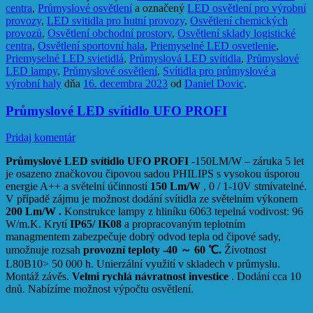
centra
,
Průmyslové osvětlení
a označený
LED osvětlení pro výrobní
provozy
,
LED svitidla pro hutní provozy
,
Osvětlení chemických
provozů
,
Osvětlení obchodní prostory
,
Osvětlení sklady logistické
centra
,
Osvětlení sportovní hala
,
Priemyselné LED osvetlenie
,
Priemyselné LED svietidlá
,
Průmyslová LED svítidla
,
Průmyslové
LED lampy
,
Průmyslové osvětlení
,
Svítidla pro průmyslové a
výrobní haly
dňa
16. decembra 2023
od
Daniel Dovic
.
Průmyslové LED svítidlo UFO PROFI
Pridaj komentár
Průmyslové LED svítidlo UFO PROFI
-150LM/W – záruka 5 let
je osazeno značkovou čipovou sadou PHILIPS s vysokou úsporou
energie A++ a světelní účinností
150 Lm/W
, 0 / 1-10V stmívatelné.
V případě zájmu je možnost dodání svítidla ze světelním výkonem
200 Lm/W .
Konstrukce lampy z hliníku 6063 tepelná vodivost: 96
W/m.K. Krytí
IP65/ IK08
a propracovaným teplotním
managmentem zabezpečuje dobrý odvod tepla od čipové sady,
umožnuje rozsah
provozní teploty -40 ～ 60 ℃.
Životnost
L80B10> 50 000 h. Unierzální využití v skladech v průmyslu.
Montáž závěs.
Velmi rychlá návratnost investice
. Dodání cca 10
dnů. Nabízíme možnost výpočtu osvětlení.