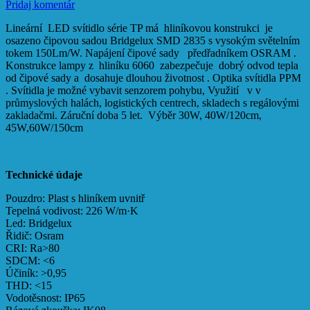
Pridaj komentár
Lineární LED svítidlo série TP má hliníkovou konstrukci je
osazeno čipovou sadou Bridgelux SMD 2835 s vysokým světelním
tokem 150Lm/W. Napájení čipové sady předřadníkem OSRAM .
Konstrukce lampy z hliníku 6060 zabezpečuje dobrý odvod tepla
od čipové sady a dosahuje dlouhou životnost . Optika svítidla PPM
. Svítidla je možné vybavit senzorem pohybu, Využití v v
průmyslových halách, logistických centrech, skladech s regálovými
zakladačmi. Záruční doba 5 let. Výběr 30W, 40W/120cm,
45W,60W/150cm
Technické údaje
Pouzdro: Plast s hliníkem uvnitř
Tepelná vodivost: 226 W/m·K
Led: Bridgelux
Řidič: Osram
CRI: Ra>80
SDCM: <6
Účiník: >0,95
THD: <15
Vodotěsnost: IP65