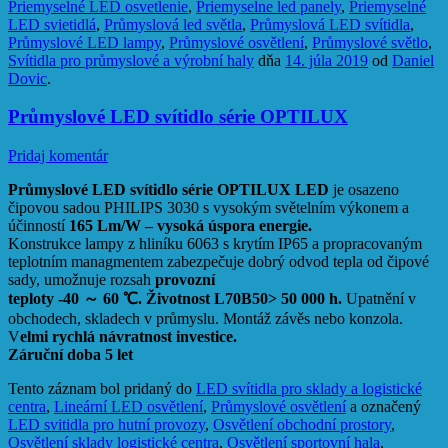
Priemyselné LED osvetlenie
,
Priemyselne led panely
,
Priemyselné
LED svietidlá
,
Průmyslová led světla
,
Průmyslová LED svítidla
,
Průmyslové LED lampy
,
Průmyslové osvětlení
,
Průmyslové světlo
,
Svítidla pro průmyslové a výrobní haly
dňa
14. júla 2019
od
Daniel
Dovic
.
Průmyslové LED svítidlo série OPTILUX
Pridaj komentár
Průmyslové LED svítidlo série OPTILUX LED
je osazeno
čipovou sadou PHILIPS 3030 s vysokým světelním výkonem a
účinností
165 Lm/W – vysoká úspora energie.
Konstrukce lampy z hliníku 6063 s krytím IP65 a propracovaným
teplotním managmentem zabezpečuje dobrý odvod tepla od čipové
sady, umožnuje rozsah
provozní
teploty -40
～
60
℃
.
Životnost L70B50> 50 000 h.
Upatnění v
obchodech, skladech v průmyslu. Montáž závěs nebo konzola.
V
elmi rychlá návratnost investice.
Záruční doba 5 let
Tento záznam bol pridaný do
LED svítidla pro sklady a logistické
centra
,
Lineární LED osvětlení
,
Průmyslové osvětlení
a označený
LED svitidla pro hutní provozy
,
Osvětlení obchodní prostory
,
Osvětlení sklady logistické centra
,
Osvětlení sportovní hala
,