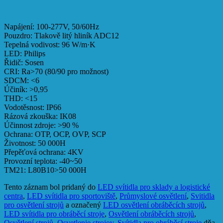
Napájení: 100-277V, 50/60Hz
Pouzdro: Tlakově litý hliník ADC12
Tepelná vodivost: 96 W/m·K
LED: Philips
Řidič: Sosen
CRI: Ra>70 (80/90 pro možnost)
SDCM: <6
Účiník: >0,95
THD: <15
Vodotěsnost: IP66
Rázová zkouška: IK08
Účinnost zdroje: >90 %
Ochrana: OTP, OCP, OVP, SCP
Životnost: 50 000H
Přepěťová ochrana: 4KV
Provozní teplota: -40~50
TM21: L80B10>50 000H
Tento záznam bol pridaný do
LED svítidla pro sklady a logistické
centra
,
LED svítidla pro sportoviště
,
Průmyslové osvětlení
,
Svitidla
pro osvětlení strojů
a označený
LED osvětlení obráběcích strojů
,
LED svítidla pro obráběcí stroje
,
Osvětlení obráběcích strojů
,
Osvětlení strojů
,
Osvetlenie strojov
,
Svítidla pro obráběcí stroje
dňa