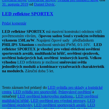
31. augusta 2019
od
Daniel Dovic
.
LED reflektor SPORTEX
Pridaj komentár
LED reflektor SPORTEX
má masivní konstrukci odolnou vůči
povětrnostním vlivům, č
ipovou sadou Soul
s vysokým světelním
výkonem 150Lm/W
. Napájení čipové sady předřadníkem
PHILIPS Xitanium
s možností stmívání PWM, 0/1-10V.
LED
reflektor SPORTEX je vhodný pro velmi efektivní osvětlení
sportovních areálů, multifunkční hřišť, osvětlení sjezdovek,
osvětlení hokejových hal, osvětlení tenisových kurtů. Velkou
výhodou
LED reflektoru je možnost
směrování světla
jednotlivých modulů a kombinace vyzařovacích charakteristik
na modulech.
Záruční doba 5 let.
Tento záznam bol pridaný do
LED svítidla pro sklady a logistické
centra
,
LED svítidla pro sportoviště
,
Průmyslové osvětlení
a
označený
LED osvětlení hokejového stadionu.
,
LED osvětlení
multifukční hřiště
,
LED osvětlení pro výrobní provozy
,
LED
osvětlení sjezdovky
,
LED osvětlení sportovních areálů
,
LED