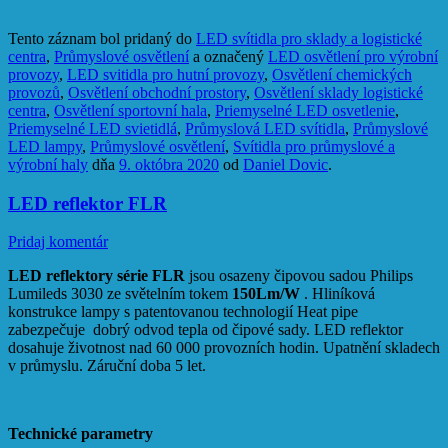
Tento záznam bol pridaný do
LED svítidla pro sklady a logistické
centra
,
Průmyslové osvětlení
a označený
LED osvětlení pro výrobní
provozy
,
LED svitidla pro hutní provozy
,
Osvětlení chemických
provozů
,
Osvětlení obchodní prostory
,
Osvětlení sklady logistické
centra
,
Osvětlení sportovní hala
,
Priemyselné LED osvetlenie
,
Priemyselné LED svietidlá
,
Průmyslová LED svítidla
,
Průmyslové
LED lampy
,
Průmyslové osvětlení
,
Svítidla pro průmyslové a
výrobní haly
dňa
9. októbra 2020
od
Daniel Dovic
.
LED reflektor FLR
Pridaj komentár
LED reflektory série FLR
jsou osazeny čipovou sadou Philips
Lumileds 3030 ze světelním tokem
150Lm/W
. Hliníková
konstrukce lampy s patentovanou technologií Heat pipe
zabezpečuje dobrý odvod tepla od čipové sady. LED reflektor
dosahuje životnost nad 60 000 provozních hodin. Upatnění skladech
v průmyslu. Záruční doba 5 let.
Technické parametry