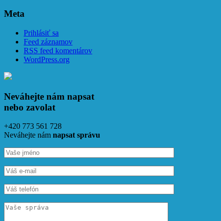
Meta
Prihlásiť sa
Feed záznamov
RSS feed komentárov
WordPress.org
Neváhejte nám napsat
nebo zavolat
+420 773 561 728
Neváhejte nám
napsat správu