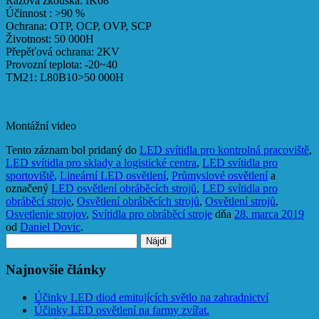
Rázová zkouška: IK08
Účinnost : >90 %
Ochrana: OTP, OCP, OVP, SCP
Životnost: 50 000H
Přepěťová ochrana: 2KV
Provozní teplota: -20~40
TM21: L80B10>50 000H
Montážní video
Tento záznam bol pridaný do
LED svítidla pro kontrolná pracoviště
,
LED svítidla pro sklady a logistické centra
,
LED svítidla pro
sportoviště
,
Lineární LED osvětlení
,
Průmyslové osvětlení
a
označený
LED osvětlení obráběcích strojů
,
LED svítidla pro
obráběcí stroje
,
Osvětlení obráběcích strojů
,
Osvětlení strojů
,
Osvetlenie strojov
,
Svítidla pro obráběcí stroje
dňa
28. marca 2019
od
Daniel Dovic
.
Hľadať:
Najnovšie články
Účinky LED diod emitujících světlo na zahradnictví
Účinky LED osvětlení na farmy zvířat.