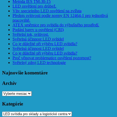
Metóda IES TM-30-15
LED osvětlení pro drůbež.
Vliv specielního LED osvětlení na zvířata
Předpis svítivosti podle normy EN 12464-1 pro jednotlivá
pracoviště.
ATEX směrnice pro svítidla do výbušného prostředí.
Podání barev u osvětlení (CRI)
Světelní tok, svítivost.
Světelná účinnost LED svítidel
Co je důležité při výběru LED svítidla?
Světelná účinnost LED svítidel
Co je důležité při výběru LED svítidla?
Proč věnovat problematice osvětlení pozornost?
Světelný zdroj LED technologie
Najnovšie komentáre
Archív
Archív
Kategórie
Kategórie