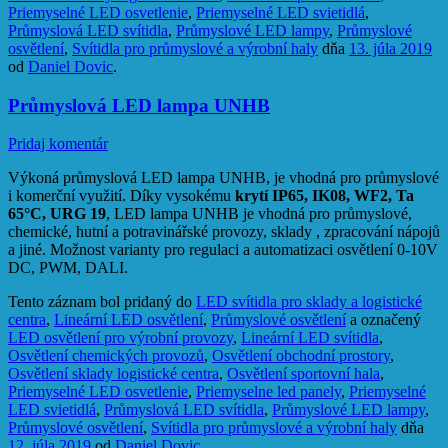
Priemyselné LED osvetlenie
,
Priemyselné LED svietidlá
,
Průmyslová LED svítidla
,
Průmyslové LED lampy
,
Průmyslové
osvětlení
,
Svítidla pro průmyslové a výrobní haly
dňa
13. júla 2019
od
Daniel Dovic
.
Průmyslová LED lampa UNHB
Pridaj komentár
Výkoná průmyslová LED lampa UNHB, je vhodná pro průmyslové
i komerční využití. Díky vysokému
krytí IP65, IK08, WF2, Ta
65°C, URG 19
, LED lampa UNHB je vhodná pro průmyslové,
chemické, hutní a potravinářské provozy, sklady , zpracování nápojů
a jiné. Možnost varianty pro regulaci
a automatizaci
osvětlení 0-10V
DC, PWM, DALI.
Tento záznam bol pridaný do
LED svítidla pro sklady a logistické
centra
,
Lineární LED osvětlení
,
Průmyslové osvětlení
a označený
LED osvětlení pro výrobní provozy
,
Lineární LED svítidla
,
Osvětlení chemických provozů
,
Osvětlení obchodní prostory
,
Osvětlení sklady logistické centra
,
Osvětlení sportovní hala
,
Priemyselné LED osvetlenie
,
Priemyselne led panely
,
Priemyselné
LED svietidlá
,
Průmyslová LED svítidla
,
Průmyslové LED lampy
,
Průmyslové osvětlení
,
Svítidla pro průmyslové a výrobní haly
dňa
12. júla 2019
od
Daniel Dovic
.