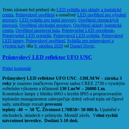
Tento záznam bol pridaný do
LED svítidla pro sklady a logistické
centra
,
Průmyslové osvětlení
a označený
LED osvětlení pro výrobní
provozy
,
LED svitidla pro hutní provozy
,
Osvětlení chemických
provozů
,
Osvětlení obchodní prostory
,
Osvětlení sklady logistické
centra
,
Osvětlení sportovní hala
,
Priemyselné LED osvetlenie
,
Priemyselné LED svietidlá
,
Průmyslová LED svítidla
,
Průmyslové
LED lampy
,
Průmyslové osvětlení
,
Svítidla pro průmyslové a
výrobní haly
dňa
9. októbra 2020
od
Daniel Dovic
.
Průmyslový LED reflektor UFO UNC
Pridaj komentár
Průmyslový LED reflektor UFO UNC -130LM/W
–
záruka 3
roky
je osazeno značkovou čipovou sadou CREE 2730 s vysokým
světelním výkonem a účinností
130 Lm/W – 26000 Lm.
Konstrukce lampy z hliníku 6063 s krytím IP65 a propracovaným
teplotním managmentem zabezpečuje dobrý odvod tepla od čipové
sady, umožnuje rozsah
provozní
teploty -40
～
50
℃
.
Životnost L70B50> 50 000 h.
Upatnění v
obchodech, skladech v průmyslu. Montáž závěs. V
elmi rychlá
návratnost investice. Dodání 5-10 dnů.