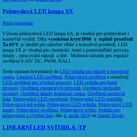
Průmyslová LED lampa SX
Pridaj komentár
Výkoná průmyslová LED lampa SX, je vhodná pro průmyslové i
komerční využití. D
íky
vysokému krytí IP66 a teplotě prostředí
Ta 65°C
je ideální
pro náročné vlhké a korozívní prostředí. LED
lampa SX je vhodná pro
chemické, hutní a
p
otravinářské
provozy,
sklady ,
zpracování nápojů a jiné.
Možnost varianty pro regulaci
osvětlení 0-10V DC, PWM, DALI.
Tento záznam bol pridaný do
LED svítidla pro sklady a logistické
centra
,
Lineární LED osvětlení
,
Průmyslové osvětlení
a označený
LED osvětlení pro výrobní provozy
,
LED svitidla pro hutní
provozy
,
Osvětlení chemických provozů
,
Osvětlení obchodní
prostory
,
Osvětlení sklady logistické centra
,
Osvětlení sportovní
hala
,
Priemyselné LED osvetlenie
,
Priemyselné LED svietidlá
,
Průmyslová led světla
,
Průmyslová LED svítidla
,
Průmyslové LED
lampy
,
Průmyslové osvětlení
,
Průmyslové světlo
,
Svítidla pro
průmyslové a výrobní haly
dňa
4. apríla 2019
od
Daniel Dovic
.
LINEÁRNÍ LED SVÍTIDLA -TP